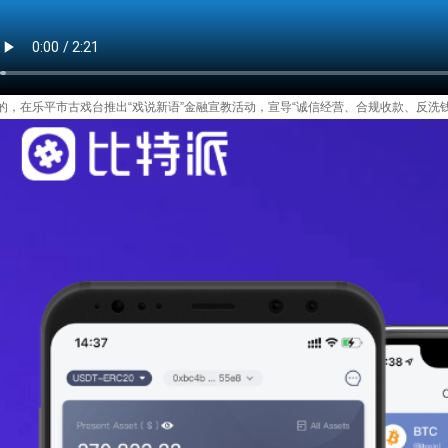
的，在乐平市古戏台推出“戏说新语”金融宣教活动，宣导“诚信经营、合规收款、反洗钱