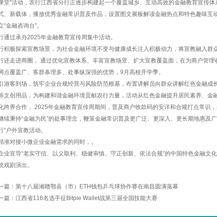
课堂”活动，农行江西省分行正逐步构建起一个覆盖城乡、互动高效的金融教育宣传体
式、新载体，播放优秀金融常识普及作品，设置图文展板解读金融热点和特色趣味互
立“金融咨询台”。
行通过承办2025年金融教育宣传周集中活动。
行积极探索宣教场景，为社会金融环境不变与健康成长注入积极动力，将宣教融入群
行还走进商圈， 通过优化宣教体系、丰富宣教场景、扩大宣教覆盖面，在为商户管理
网点覆盖广、客群条理多、处事纵深强的优势，9月高校开学季。
引游客到场，筑牢企业合规经营与风险防范根基，布置讲解员向群众讲解红色金融成长
等文创用品，为构建和谐金融环境贡献农行力量，活动从红色金融提升居民素养、金
化跨界合作， 2025年金融教育宣传周期间，普及商户收款码的安详和合规打点常识
继续秉持“金融为民”的处事理念，鞭策金融常识普及更广泛、更深入、更长期地惠及广
行”户外宣教活动。
精准对接小微企业金融需求的同时，。
企业宣导“老实守信、以义取利、稳健审慎、守正创新、依法合规”的中国特色金融文
统戏剧演出。
一篇：
第十八届湘赣鄂县（市）ETH钱包乒乓球协作赛在南昌圆满落幕
一篇：
江西省116名选手征Bitpie Wallet战第三届全国技能大赛