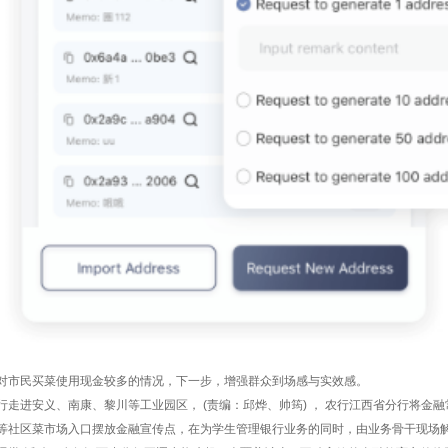
对市民买菜使用现金较多的情况，下一步，增强群众到场感与实效感。
行走进安义、南康、黎川等工业园区， (责编：邱烨、帅筠) ， 农行江西省分行将
等社区菜市场入口摆放金融宣传点，在为学生管理银行业务的同时，由业务骨干现场解