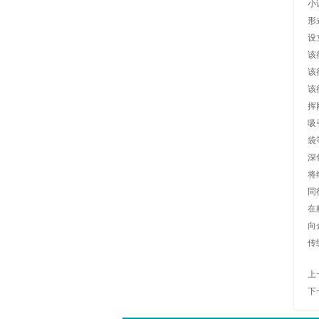
小
形
设
该
该
该
挥
吸
袋
深
将
同
在
向
传
上
下