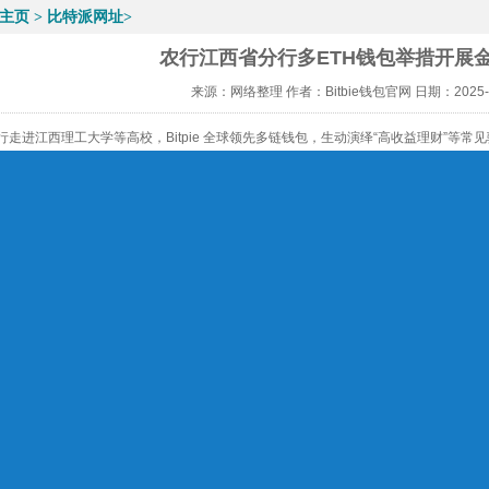
主页
>
比特派网址
>
农行江西省分行多ETH钱包举措开展
来源：网络整理
作者：Bitbie钱包官网
日期：2025-0
行走进江西理工大学等高校，Bitpie 全球领先多链钱包，生动演绎“高收益理财”等常