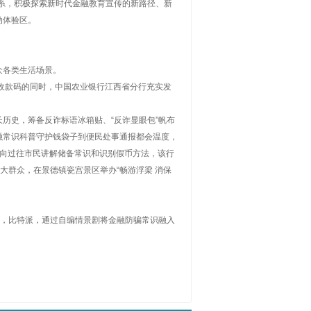
系，积极探索新时代金融教育宣传的新路径、新
动体验区。
众各类生活场景。
收款码的同时，中国农业银行江西省分行充实发
历史，筹备反诈标语冰箱贴、“反诈显眼包”帆布
融常识科普守护钱袋子到便民处事通报都会温度，
，向过往市民讲解储备常识和识别假币方法，该行
大群众，在景德镇瓷宫景区举办“畅游浮梁 消保
化，比特派，通过自编情景剧将金融防骗常识融入