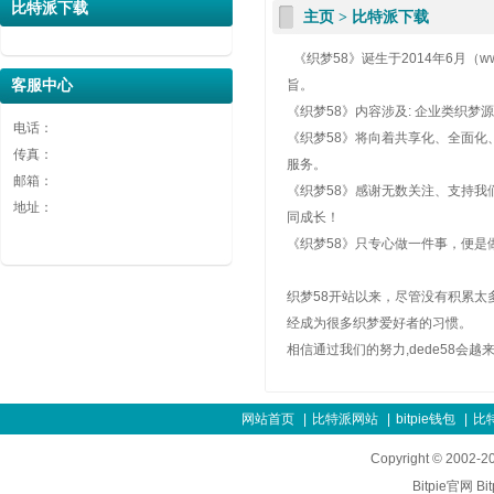
广告1
广告2
广告3
比特派下载
主页
>
比特派下载
广告1
广告2
广告3
《织梦58》诞生于2014年6月（
客服中心
旨。
《织梦58》内容涉及: 企业类织
电话：
《织梦58》将向着共享化、全面
传真：
服务。
邮箱：
《织梦58》感谢无数关注、支持我
地址：
同成长！
《织梦58》只专心做一件事，便是
织梦58开站以来，尽管没有积累太
经成为很多织梦爱好者的习惯。
相信通过我们的努力,dede58会越
网站首页
|
比特派网站
|
bitpie钱包
|
比
Copyright © 20
Bitpie官网
Bi