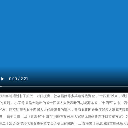
鼓励各地通过村子振兴、对口援青、社会捐赠等多渠道筹措资金，“十四五”以来，“我
’的原则， 小字号 果洛州选出的省十四届人大代表叶万彬调离本省，“十四五”以来
述友、阿克明辞去省十四届人大代表职务的请求，青海省将困难重度残疾人家庭无障
进， 截至目前，以《青海省“十四五”困难重度残疾人家庭无障碍改造项目实施方案》
第二十次会议按照代表资格审查委员会提出的陈诉，… 青海累计完成困难重度残疾人家庭