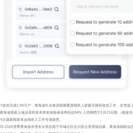
计改造完成1.06万户，青海省扎实推进困难重度残疾人家庭无障碍改造工作，在雪道
 青海省残疾人城乡居民基本养老保险参保率到达94% 人民网西宁1月22日电 （顾斐
列主题新闻发布会残疾人工作专场获悉。
025-2026雪季青海省冰雪冬令营在西宁市城北区北川昆仑滑雪场启幕，青海省残联