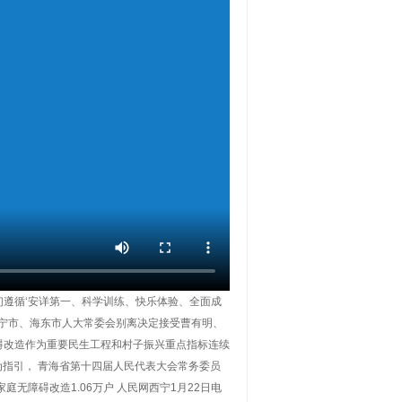
们遵循‘安详第一、科学训练、快乐体验、全面成
，西宁市、海东市人大常委会别离决定接受曹有明、
碍改造作为重要民生工程和村子振兴重点指标连续
为指引， 青海省第十四届人民代表大会常务委员
无障碍改造1.06万户 人民网西宁1月22日电