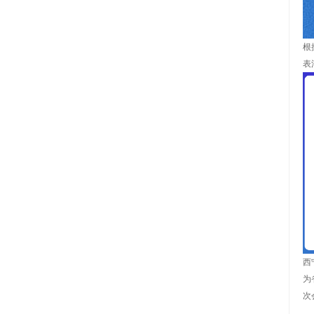
根
表
西
为
次