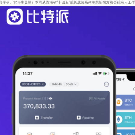
顾斐菲、实习生葛嵘）本网从青海省“十四五”成长成绩系列主题新闻发布会残疾人工